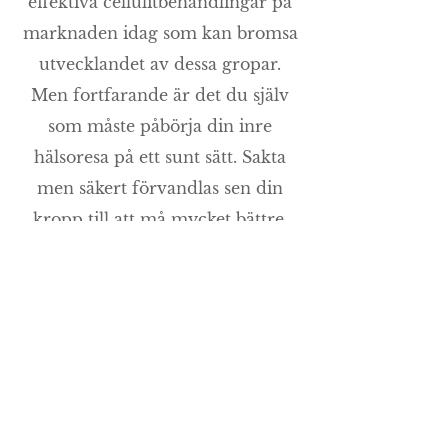
effektiva cellulitbehandlingar på
marknaden idag som kan bromsa
utvecklandet av dessa gropar.
Men fortfarande är det du själv
som måste påbörja din inre
hälsoresa på ett sunt sätt. Sakta
men säkert förvandlas sen din
kropp till att må mycket bättre.
Stressa inte.
Att äta rätt minskar risken
Frossa i citrus
C-vitaminet i frukten boostar
hudens kollagenproduktion, när
den avtar minskar också
elasticiteten – med påföljden att