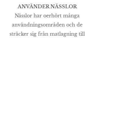
ANVÄNDER NÄSSLOR
Nässlor har oerhört många
användningsområden och de
sträcker sig från matlagning till
hudvård. Nässelsoppa OCH Tee
är en klassiker som görs av de
späda nässelbladen som kommer
på vårkanten. Nässlor kan
generellt sett plockas från tidig
vår till sen höst och kan förvällas
för att användas som ingrediens i
maträtter eller torkas till
nässelpulver eller tee.
Nässelpulver kan med fördel