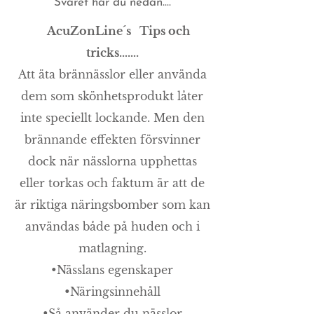
Svaret har du nedan....
AcuZonLine´s
Tips och
tricks…….
Att äta brännässlor eller använda
dem som skönhetsprodukt låter
inte speciellt lockande. Men den
brännande effekten försvinner
dock när nässlorna upphettas
eller torkas och faktum är att de
är riktiga näringsbomber som kan
användas både på huden och i
matlagning.
•Nässlans egenskaper
•Näringsinnehåll
•Så använder du nässlor