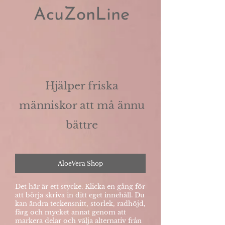
AcuZonLine
Hjälper friska
människor att må ännu
bättre
AloeVera Shop
Det här är ett stycke. Klicka en gång för
att börja skriva in ditt eget innehåll. Du
kan ändra teckensnitt, storlek, radhöjd,
färg och mycket annat genom att
markera delar och välja alternativ från