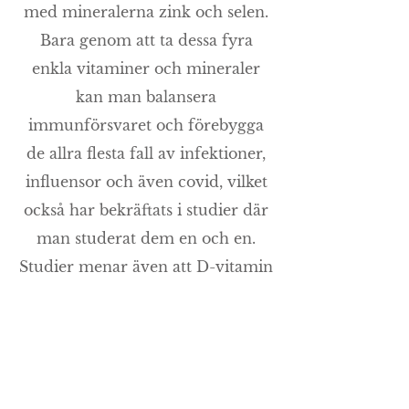
med mineralerna zink och selen.
Bara genom att ta dessa fyra
enkla vitaminer och mineraler
kan man balansera
immunförsvaret och förebygga
de allra flesta fall av infektioner,
influensor och även covid, vilket
också har bekräftats i studier där
man studerat dem en och en.
Studier menar även att D-vitamin
i tillräckliga doser är effektivare
för att förebygga influensa och
covid än vaxxiner. Slutsatsen är
att du har faktiskt två möjligheter.
Om vaxxinationer