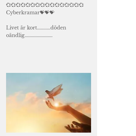
💞💞💞💞💞💞💞💞💞💞💞💞💞💞💞💞
Cyberkramar💝💝💝
Livet är kort...........döden
oändlig.......................