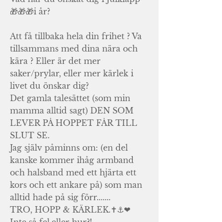
🎁🎁🎁i år?
Att få tillbaka hela din frihet ? Va
tillsammans med dina nära och
kära ? Eller är det mer
saker/prylar, eller mer kärlek i
livet du önskar dig?
Det gamla talesättet (som min
mamma alltid sagt) DEN SOM
LEVER PÅ HOPPET FÅR TILL
SLUT SE.
Jag själv påminns om: (en del
kanske kommer ihåg armband
och halsband med ett hjärta ett
kors och ett ankare på) som man
alltid hade på sig förr.......
TRO, HOPP & KÄRLEK.✝️⚓❤