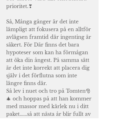
prioritet.❣
Så, Många gånger är det inte
lämpligt att fokusera på en alltför
avlägsen framtid där ingenting är
säkert. För Där finns det bara
hypoteser som kan ha förmågan
att öka din ångest. På samma sätt
är det inte korrekt att placera dig
själv i det förflutna som inte
längre finns där.
Så lev i nuet och tro på Tomten🎅
🎄 och hoppas på att han kommer
med massor med kärlek nu i ditt
paket......så att nästa år blir fullt av
Positiva överraskningar! För DET
behöver vi nog alla mer eller
mindre.😉✌