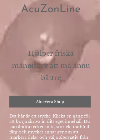
AcuZonLine
Hjälper friska
människor att må ännu
bättre
AloeVera Shop
Det här är ett stycke. Klicka en gång för
att börja skriva in ditt eget innehåll. Du
kan ändra teckensnitt, storlek, radhöjd,
färg och mycket annat genom att
markera delar och välja alternativ från